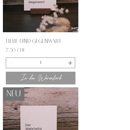
Liebe und Gegenwart
Preis
7,50 CHF
In den Warenkorb
NEU