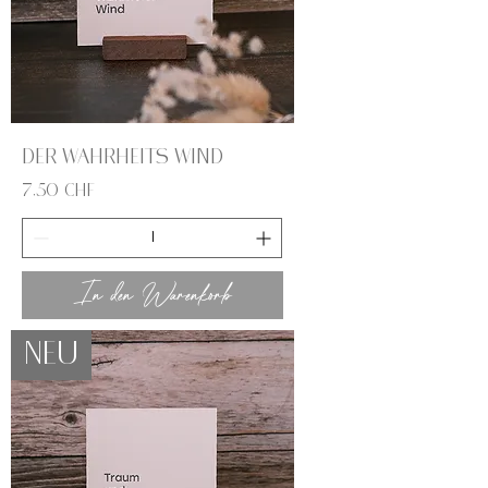
Der Wahrheits Wind
Preis
7,50 CHF
In den Warenkorb
NEU