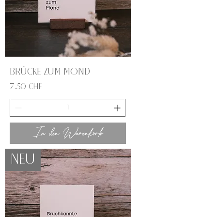
Brücke zum Mond
Preis
7,50 CHF
In den Warenkorb
NEU