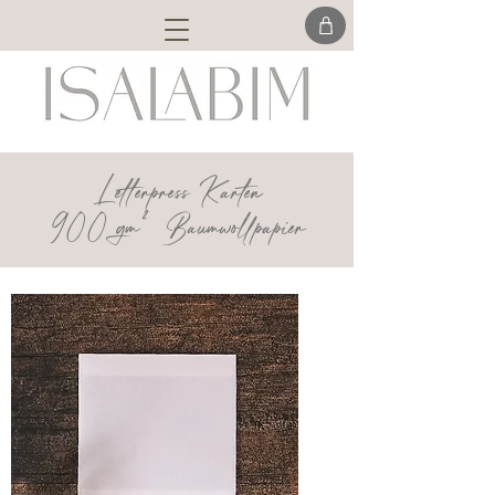
Letterpress Karten
900 gm² Baumwollpapier