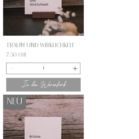
Traum und Wirklichkeit
Preis
7,50 CHF
In den Warenkorb
NEU