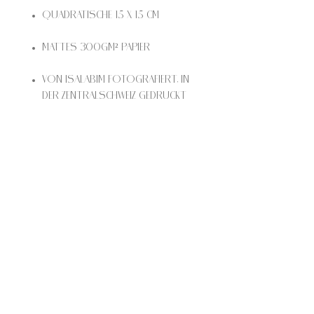
Quadratische 15 x 15 cm
Mattes 300gm² Papier
Von Isalabim fotografiert, in
der Zentralschweiz gedruckt
KONTAKT
Isalabim
Isabelle Wicki
Wysshüslistrasse 11
6207 Nottwil
info@isalabim.ch