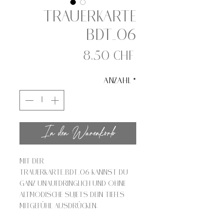
Trauerkarte
BDT_06
Preis
8,50 CHF
Anzahl
*
In den Warenkorb
Mit der
Trauerkarte_BDT_06 kannst Du
ganz unaufdringlich und ohne
altmodische Sujets dein tiefes
Mitgefühl ausdrücken.