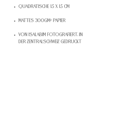
Quadratische 15 x 15 cm
Mattes 300gm² Papier
Von Isalabim fotografiert, in
der Zentralschweiz gedruckt
KONTAKT
Isalabim
Isabelle Wicki
Wysshüslistrasse 11
6207 Nottwil
info@isalabim.ch