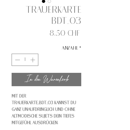
Trauerkarte
BDT_03
Preis
8,50 CHF
Anzahl
*
In den Warenkorb
Mit der
Trauerkarte_BDT_03 kannst Du
ganz unaufdringlich und ohne
altmodische Sujets dein tiefes
Mitgefühl ausdrücken.