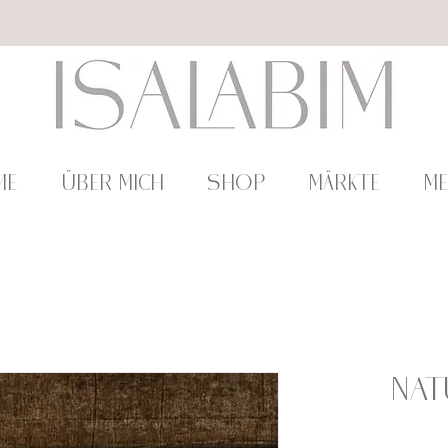
ME
ÜBER MICH
SHOP
Märkte
M
Nat