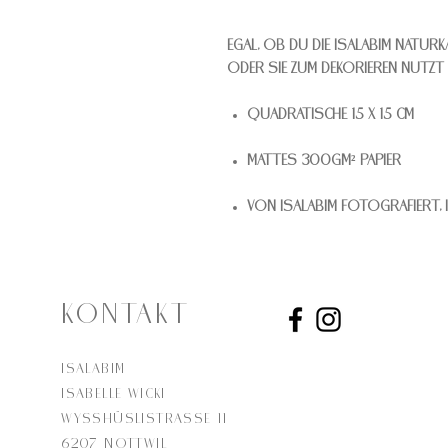
Egal, ob Du die Isalabim Natur
oder sie zum dekorieren nutzt S
Quadratische 15 x 15 cm
Mattes 300gm² Papier
Von Isalabim fotografiert, 
KONTAKT
Isalabim
Isabelle Wicki
Wysshüslistrasse 11
6207 Nottwil