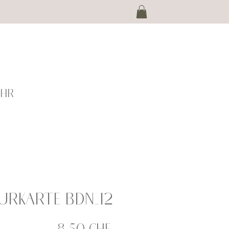
EHR
urkarte BDN_12
Preis