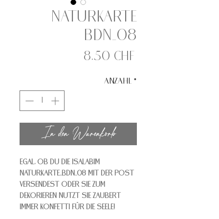
Naturkarte
BDN_08
Preis
8,50 CHF
Anzahl
*
In den Warenkorb
Egal, ob Du die Isalabim
Naturkarte_BDN_08 mit der Post
versendest oder sie zum
dekorieren nutzt Sie zaubert
immer Konfetti für die Seele!