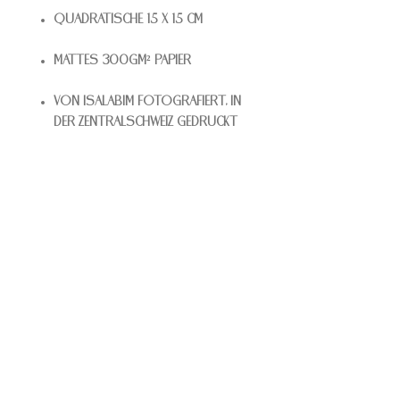
Quadratische 15 x 15 cm
Mattes 300gm² Papier
Von Isalabim fotografiert, in
der Zentralschweiz gedruckt
KONTAKT
Isalabim
Isabelle Wicki
Wysshüslistrasse 11
6207 Nottwil
info@isalabim.ch