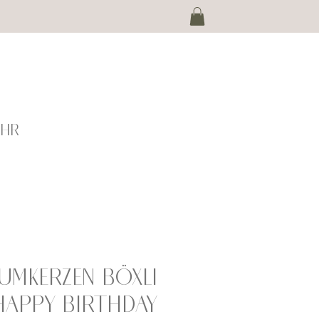
EHR
umkerzen Böxli
Happy Birthday