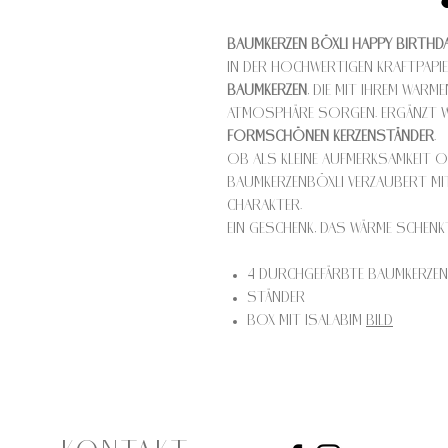
Baumkerzen Böxli Happy Birthda
In der hochwertigen Kraftpapi
Baumkerzen
, die mit ihrem warm
Atmosphäre sorgen. Ergänzt w
formschönen Kerzenständer
.
Ob als kleine Aufmerksamkeit o
Baumkerzenböxli verzaubert mi
Charakter.
Ein Geschenk, das Wärme schenk
4 durchgefärbte Baumkerzen 
Ständer
Box mit Isalabim
Bild