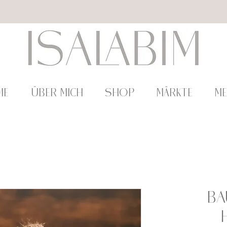
ME
ÜBER MICH
SHOP
Märkte
M
Ba