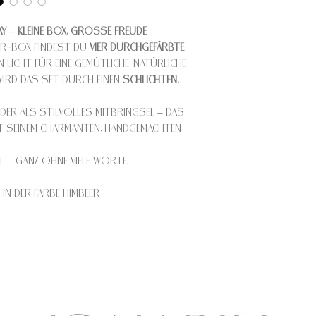
y – Kleine Box, grosse Freude
er-Box findest du
vier durchgefärbte
en Licht für eine gemütliche, natürliche
ird das Set durch einen
schlichten,
der als stilvolles Mitbringsel – das
t seinem charmanten, handgemachten
t – ganz ohne viele Worte.
in der Farbe himbeer