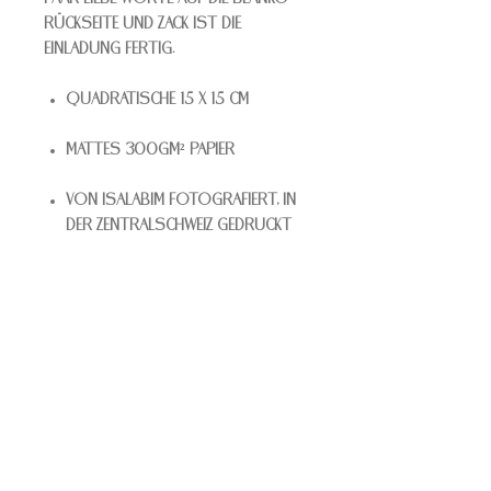
Rückseite und zack ist die
Einladung fertig.
Quadratische 15 x 15 cm
Mattes 300gm² Papier
Von Isalabim fotografiert, in
der Zentralschweiz gedruckt
KONTAKT
Isalabim
Isabelle Wicki
Wysshüslistrasse 11
6207 Nottwil