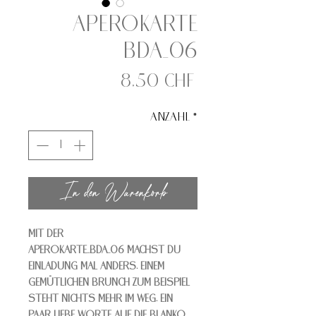
Aperokarte
BDA_06
Preis
8,50 CHF
Anzahl
*
In den Warenkorb
Mit der
Aperokarte_BDA_06 machst Du
Einladung mal anders. Einem
gemütlichen Brunch zum Beispiel
steht nichts mehr im Weg. Ein
paar liebe Worte auf die Blanko