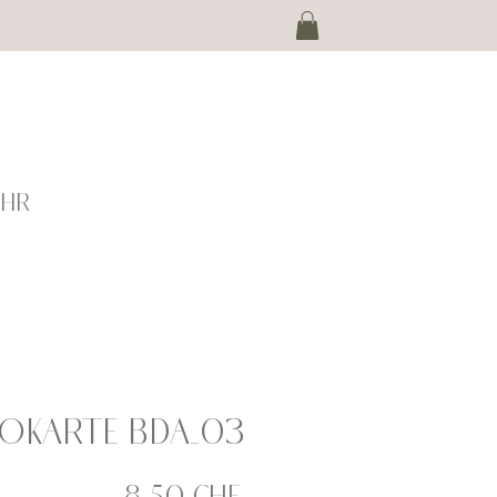
EHR
okarte BDA_03
Preis