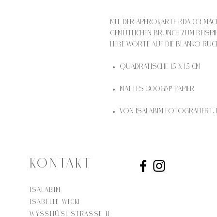
Mit der Aperokarte_BDA_03 mac
gemütlichen Brunch zum Beispie
liebe Worte auf die Blanko Rück
Quadratische 15 x 15 cm
Mattes 300gm² Papier
Von Isalabim fotografiert, 
KONTAKT
Isalabim
Isabelle Wicki
Wysshüslistrasse 11