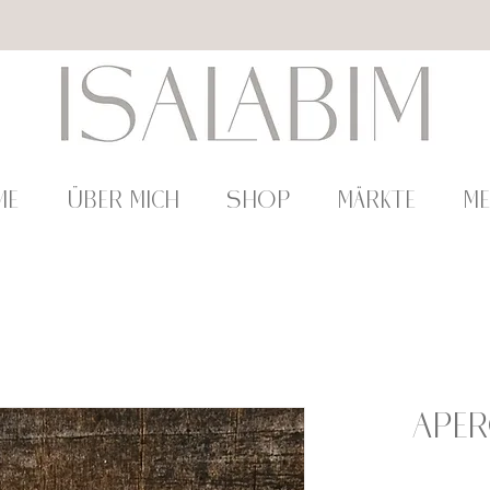
ME
ÜBER MICH
SHOP
Märkte
M
Aper