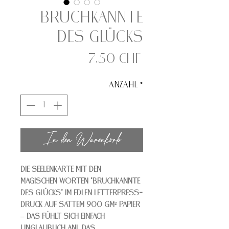
Bruchkannte
des Glücks
Preis
7,50 CHF
Anzahl
*
In den Warenkorb
Die Seelenkarte mit den
magischen Worten "Bruchkannte
des Glücks" im edlen Letterpress-
Druck auf sattem 900 gm² Papier
– das fühlt sich einfach
unglaublich an! Das