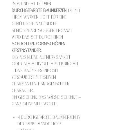
Box findest du
vier
durchgefärbte Baumkerzen
, die mit
ihrem warmen Licht für eine
gemütliche, natürliche
Atmosphäre sorgen. Ergänzt
wird das Set durch einen
schlichten, formschönen
Kerzenständer
.
Ob als kleine Aufmerksamkeit
oder als stilvolles Mitbringsel
– das Baumkerzenböxli
verzaubert mit seinem
charmanten, handgemachten
Charakter.
Ein Geschenk, das Wärme schenkt –
ganz ohne viele Worte.
4 durchgefärbte Baumkerzen in
der Farbe sandelholz