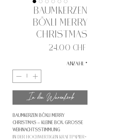
Baumkerzen
Böxli Merry
Christmas
Preis
24,00 CHF
Anzahl
*
In den Warenkorb
Baumkerzen Böxli Merry
Christmas – Kleine Box, grosse
Weihnachtsstimmung
In der hochwertigen Kraftpapier-